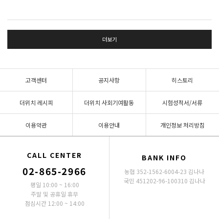
더보기
고객센터
공지사항
히스토리
더위치 레시피
더위치 사회기여활동
시험성적서/서류
이용약관
이용안내
개인정보 처리방침
CALL CENTER
BANK INFO
02-865-2966
농협 352-1562-6004-23 김나나
국민 451202-96-100310 김나나
평일 10:00 ~ 16:00
주말 및 공휴일 휴무
점심시간 12:00 ~ 14:00