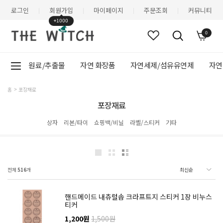
로그인
회원가입
마이페이지
주문조회
커뮤니티
|
|
|
|
+1000
0
원료/추출물
자연 화장품
자연세제/섬유유연제
자연
홈
포장재료
포장재료
상자
리본/타이
쇼핑백/비닐
라벨/스티커
기타
전체
516
개
핸드메이드 내츄럴솝 크라프트지 스티커 1장 비누스
티커
1,200원
1,500원