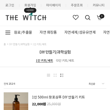
로그인
회원가입
마이페이지
주문조회
커뮤니티
|
|
|
|
+1000
0
원료/추출물
자연 화장품
자연세제/섬유유연제
자연
홈
DIY 만들기/과학실험
1인 키트/세트
DIY 만들기/과학실험
1인 키트/세트
다인 키트/세트
전체
252
개
1인 500ml 창포샴푸 DIY 만들기 키트
22,000원
25,000원