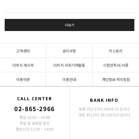
더보기
고객센터
공지사항
히스토리
더위치 레시피
더위치 사회기여활동
시험성적서/서류
이용약관
이용안내
개인정보 처리방침
CALL CENTER
BANK INFO
02-865-2966
농협 352-1562-6004-23 김나나
국민 451202-96-100310 김나나
평일 10:00 ~ 16:00
주말 및 공휴일 휴무
점심시간 12:00 ~ 14:00