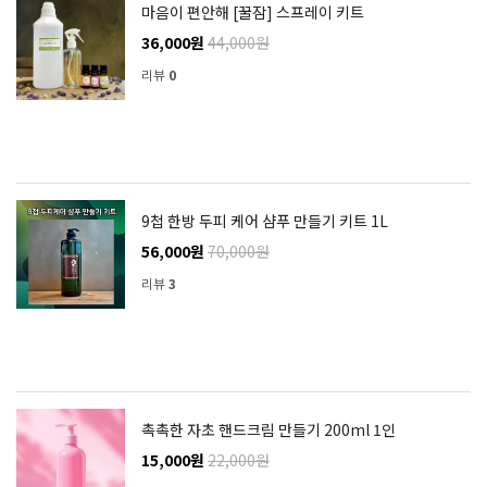
마음이 편안해 [꿀잠] 스프레이 키트
36,000원
44,000원
리뷰
0
9첩 한방 두피 케어 샴푸 만들기 키트 1L
56,000원
70,000원
리뷰
3
촉촉한 자초 핸드크림 만들기 200ml 1인
15,000원
22,000원