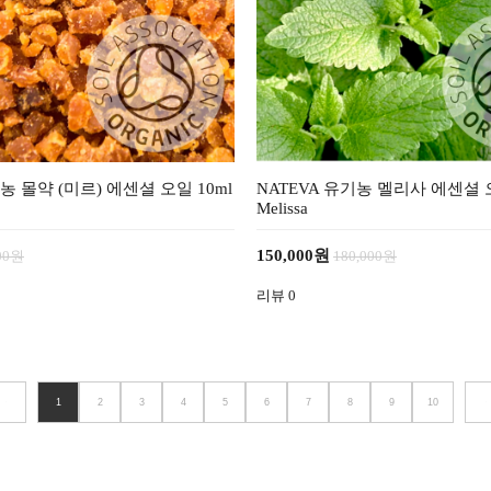
농 몰약 (미르) 에센셜 오일 10ml
NATEVA 유기농 멜리사 에센셜 오
Melissa
150,000원
000원
180,000원
리뷰
0
1
2
3
4
5
6
7
8
9
10
<
>