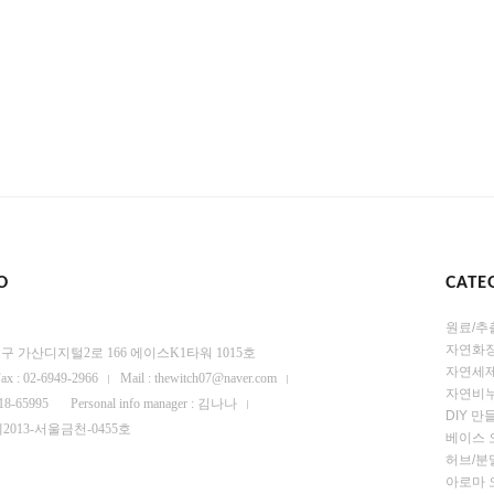
O
CATE
원료/추
자연화
 금천구 가산디지털2로 166 에이스K1타워 1015호
자연세
ax : 02-6949-2966
Mail : thewitch07@naver.com
자연비누
-18-65995
Personal info manager : 김나나
DIY 
se : 제2013-서울금천-0455호
베이스 
허브/분
아로마 