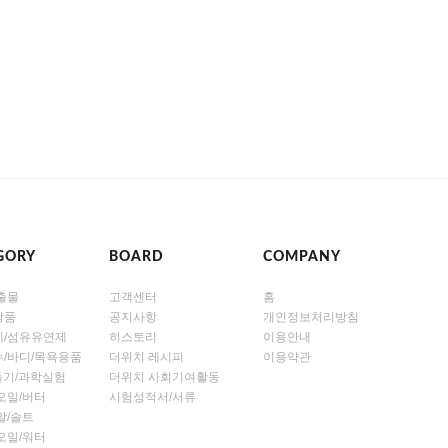
GORY
BOARD
COMPANY
출물
고객센터
홈
장품
공지사항
개인정보처리방침
제/섬유유연제
히스토리
이용안내
/바디/목욕용품
더위치 레시피
이용약관
만들기/과학실험
더위치 사회기여활동
오일/버터
시험성적서/서류
말/솔트
오일/워터