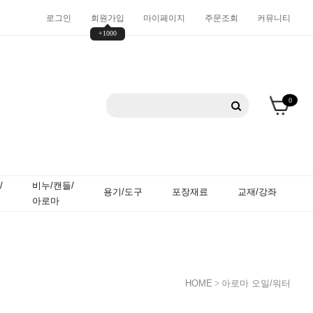
로그인
회원가입
마이페이지
주문조회
커뮤니티
+1000
0
/
비누/캔들/
용기/도구
포장재료
교재/강좌
아로마
HOME
>
아로마 오일/워터