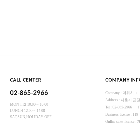
CALL CENTER
COMPANY INF
02-865-2966
Company : 더위치
Address : 서울시
MON-FRI 10:00 ~ 16:00
Tel : 02-865-2966
F
LUNCH 12:00 ~ 14:00
Business license : 119
SAT,SUN,HOLIDAY OFF
Online sales licen