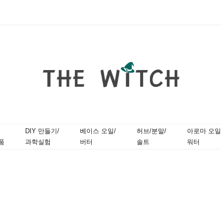
DIY 만들기/
베이스 오일/
허브/분말/
아로마 오일
품
과학실험
버터
솔트
워터