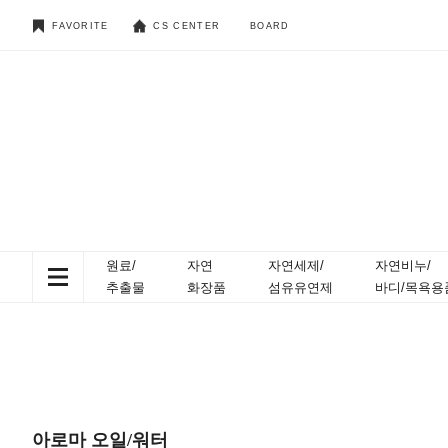
FAVORITE
CS CENTER
BOARD
원료/
자연
자연세제/
자연비누/
추출물
화장품
섬유유연제
바디/목욕용
아로마 오일/워터