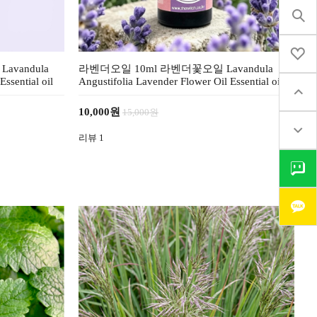
vandula
라벤더오일 10ml 라벤더꽃오일 Lavandula
ssential oil
Angustifolia Lavender Flower Oil Essential oil
10,000원
15,000원
리뷰
1