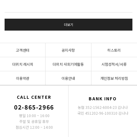
더보기
고객센터
공지사항
히스토리
더위치 레시피
더위치 사회기여활동
시험성적서/서류
이용약관
이용안내
개인정보 처리방침
CALL CENTER
BANK INFO
02-865-2966
농협 352-1562-6004-23 김나나
국민 451202-96-100310 김나나
평일 10:00 ~ 16:00
주말 및 공휴일 휴무
점심시간 12:00 ~ 14:00