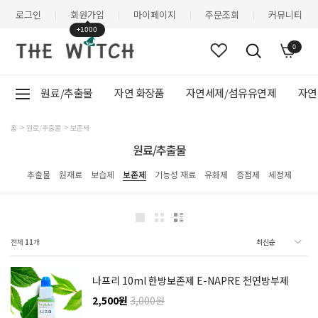
로그인
회원가입
마이페이지
주문조회
커뮤니티
|
|
|
|
+1000
0
원료/추출물
자연 화장품
자연세제/섬유유연제
자연
홈
원료/추출물
보존제
원료/추출물
추출물
원재료
보습제
보존제
기능성 재료
유화제
증점제
세정제
전체
11
개
나프리 10ml 한방보존제 E-NAPRE 천연방부제
2,500원
3,000원