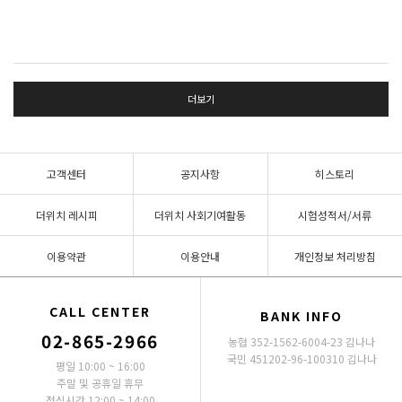
더보기
고객센터
공지사항
히스토리
더위치 레시피
더위치 사회기여활동
시험성적서/서류
이용약관
이용안내
개인정보 처리방침
CALL CENTER
BANK INFO
02-865-2966
농협 352-1562-6004-23 김나나
국민 451202-96-100310 김나나
평일 10:00 ~ 16:00
주말 및 공휴일 휴무
점심시간 12:00 ~ 14:00