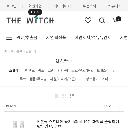
로그인
회원가입
마이페이지
주문조회
커뮤니티
|
|
|
|
+1000
0
원료/추출물
자연 화장품
자연세제/섬유유연제
자연
홈
용기/도구
스프레이
용기/도구
스프레이
에센스
펌프
크림
립밤/립글로스/연고/롤온
프레스캡
유리
튜브
샘플/투약병
저울/비이커/스푼/도구
향수용기
기타
전체
69
개
F 진공 스프레이 용기 50ml 10개 화장품 슬림화이트
반투명+투명캡