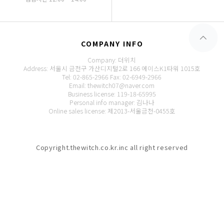
COMPANY INFO
Company: 더위치
Address: 서울시 금천구 가산디지털2로 166 에이스K1타워 1015호
Tel: 02-865-2966
Fax: 02-6949-2966
Email: thewitch07@naver.com
Business license: 119-18-65995
Personal info manager: 김나나
Online sales license: 제2013-서울금천-0455호
Copyright.thewitch.co.kr.inc all right reserved