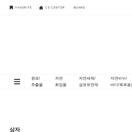
FAVORITE
CS CENTER
BOARD
원료/
자연
자연세제/
자연비누/
추출물
화장품
섬유유연제
바디/목욕용
상자