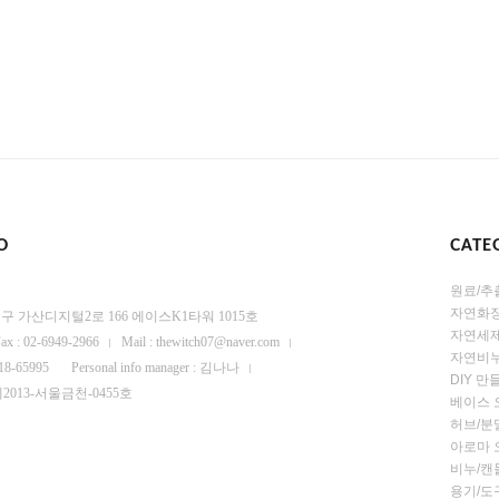
O
CATE
원료/추
자연화
 금천구 가산디지털2로 166 에이스K1타워 1015호
자연세
ax : 02-6949-2966
Mail : thewitch07@naver.com
자연비누
-18-65995
Personal info manager : 김나나
DIY 
se : 제2013-서울금천-0455호
베이스 
허브/분
아로마 
비누/캔
용기/도