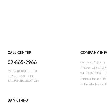
CALL CENTER
COMPANY INF
02-865-2966
Company : 더위치
Address : 서울시
MON-FRI 10:00 ~ 16:00
Tel : 02-865-2966
F
LUNCH 12:00 ~ 14:00
Business license : 119
SAT,SUN,HOLIDAY OFF
Online sales licen
BANK INFO