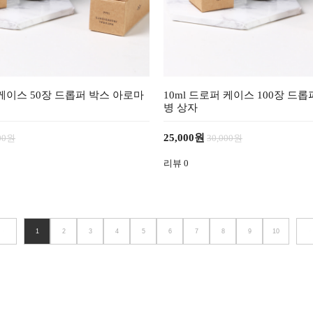
 케이스 50장 드롭퍼 박스 아로마
10ml 드로퍼 케이스 100장 드
병 상자
25,000원
600원
30,000원
리뷰
0
1
2
3
4
5
6
7
8
9
10
<
>