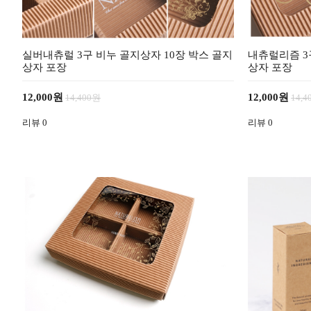
실버내츄럴 3구 비누 골지상자 10장 박스 골지
내츄럴리즘 3
상자 포장
상자 포장
12,000원
12,000원
14,400원
14,
리뷰
0
리뷰
0