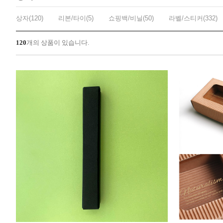
상자(120)
리본/타이(5)
쇼핑백/비닐(50)
라벨/스티커(332)
120
개의 상품이 있습니다.