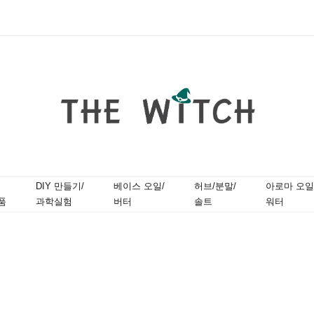
DIY 만들기/
베이스 오일/
허브/분말/
아로마 오일
품
과학실험
버터
솔트
워터