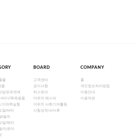
GORY
BOARD
COMPANY
출물
고객센터
홈
장품
공지사항
개인정보처리방침
제/섬유유연제
히스토리
이용안내
/바디/목욕용품
더위치 레시피
이용약관
만들기/과학실험
더위치 사회기여활동
오일/버터
시험성적서/서류
말/솔트
오일/워터
들/아로마
구