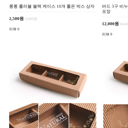
롱롱 롤러볼 블랙 케이스 10개 롤온 박스 상자
버드 3구 비누
포장
2,500원
3,000원
12,000원
14,
리뷰
0
리뷰
0