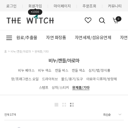
로그인
회원가입
마이페이지
주문조회
커뮤니티
|
|
|
|
+1000
0
원료/추출물
자연 화장품
자연세제/섬유유연제
자연
홈
비누/캔들/아로마
완제품/기타
비누/캔들/아로마
비누 베이스
비누 색소
캔들 왁스
캔들 색소
심지/탭/장식품
향/프래그런스 오일
드라이허브
몰드/용기/도구
아로마 디퓨저/방향제
스탬프
상자/스티커
완제품/기타
전체
17
개