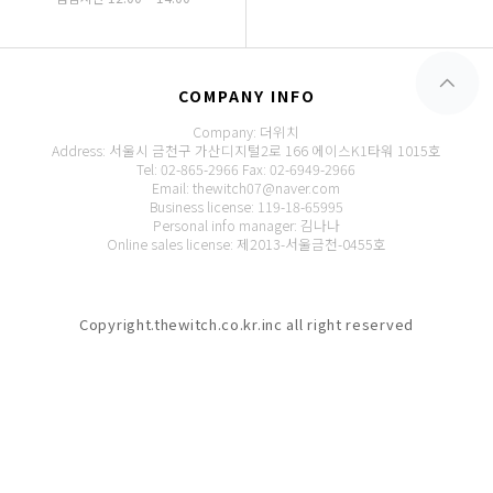
COMPANY INFO
Company: 더위치
Address: 서울시 금천구 가산디지털2로 166 에이스K1타워 1015호
Tel: 02-865-2966
Fax: 02-6949-2966
Email: thewitch07@naver.com
Business license: 119-18-65995
Personal info manager: 김나나
Online sales license: 제2013-서울금천-0455호
Copyright.thewitch.co.kr.inc all right reserved