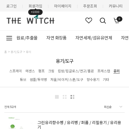
로그인
회원가입
마이페이지
주문조회
커뮤니티
|
|
|
|
+1000
0
원료/추출물
자연 화장품
자연세제/섬유유연제
자연
홈
용기/도구
유리
용기/도구
스프레이
에센스
펌프
크림
립밤/립글로스/연고/롤온
프레스캡
유리
튜브
샘플/투약병
저울/비이커/스푼/도구
향수용기
기타
전체
52
개
그린유리향수병 / 유리병 / 퍼퓸 / 리필용기 / 유리용
기