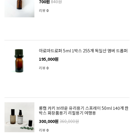
700원
840원
리뷰
0
아로마드로퍼 5ml 1박스 255개 독일산 엠버 드롭퍼
195,000원
리뷰
0
롱캡 카키 브라운 유리용기 스프레이 50ml 140개 한
박스 화장품용기 리필용기 여행용
300,000원
360,000원
리뷰
0