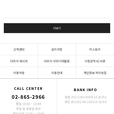
더보기
고객센터
공지사항
히스토리
더위치 레시피
더위치 사회기여활동
시험성적서/서류
이용약관
이용안내
개인정보 처리방침
CALL CENTER
BANK INFO
02-865-2966
농협 352-1562-6004-23 김나나
국민 451202-96-100310 김나나
평일 10:00 ~ 16:00
주말 및 공휴일 휴무
점심시간 12:00 ~ 14:00