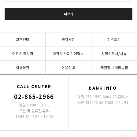
더보기
고객센터
공지사항
히스토리
더위치 레시피
더위치 사회기여활동
시험성적서/서류
이용약관
이용안내
개인정보 처리방침
CALL CENTER
BANK INFO
02-865-2966
농협 352-1562-6004-23 김나나
국민 451202-96-100310 김나나
평일 10:00 ~ 16:00
주말 및 공휴일 휴무
점심시간 12:00 ~ 14:00