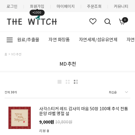
로그인
회원가입
마이페이지
주문조회
커뮤니티
|
|
|
|
+1000
0
원료/추출물
자연 화장품
자연세제/섬유유연제
자연
홈
MD 추천
MD 추천
전체
30
개
사각스티커 레드 감사의 마음 50장 100매 추석 전통
문양 라벨 명절 설
9,000원
10,800원
리뷰
0