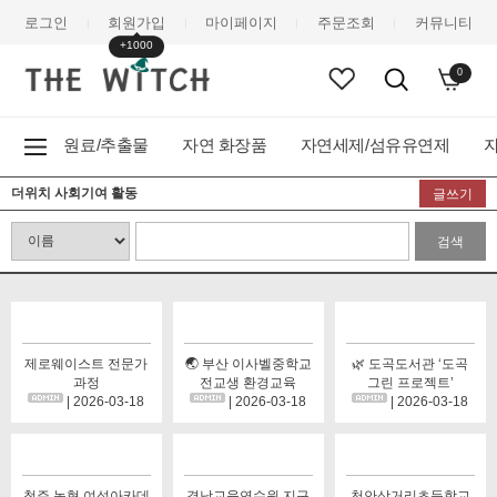
로그인
회원가입
마이페이지
주문조회
커뮤니티
|
|
|
|
+1000
0
원료/추출물
자연 화장품
자연세제/섬유유연제
더위치 사회기여 활동
글쓰기
검색
제로웨이스트 전문가
🌏 부산 이사벨중학교
🌿 도곡도서관 ‘도곡
과정
전교생 환경교육
그린 프로젝트’
| 2026-03-18
| 2026-03-18
| 2026-03-18
청주 농협 여성아카데
경남교육연수원 지구
천안삼거리초등학교