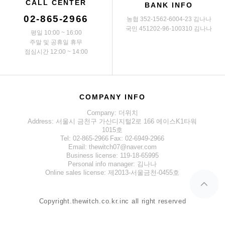
CALL CENTER
BANK INFO
02-865-2966
농협 352-1562-6004-23 김나나
국민 451202-96-100310 김나나
평일 10:00 ~ 16:00
주말 및 공휴일 휴무
점심시간 12:00 ~ 14:00
COMPANY INFO
Company: 더위치
Address: 서울시 금천구 가산디지털2로 166 에이스K1타워
1015호
Tel: 02-865-2966
Fax: 02-6949-2966
Email: thewitch07@naver.com
Business license: 119-18-65995
Personal info manager: 김나나
Online sales license: 제2013-서울금천-0455호
Copyright.thewitch.co.kr.inc all right reserved