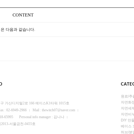
CONTENT
은 다음과 같습니다.
O
CATE
원료/추
자연화
 금천구 가산디지털2로 166 에이스K1타워 1015호
자연세
ax : 02-6949-2966
Mail : thewitch07@naver.com
자연비누
-18-65995
Personal info manager : 김나나
DIY 
se : 제2013-서울금천-0455호
베이스 
허브/분