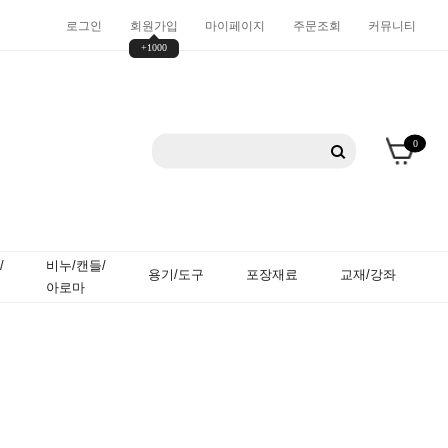
로그인
회원가입
마이페이지
주문조회
커뮤니티
+1000
0
/
비누/캔들/
용기/도구
포장재료
교재/강좌
아로마