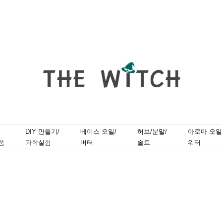
DIY 만들기/
베이스 오일/
허브/분말/
아로마 오일
품
과학실험
버터
솔트
워터