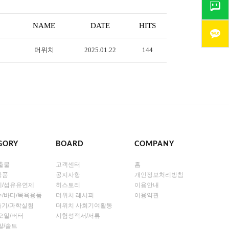
NAME
DATE
HITS
더위치
2025.01.22
144
GORY
BOARD
COMPANY
출물
고객센터
홈
장품
공지사항
개인정보처리방침
제/섬유유연제
히스토리
이용안내
/바디/목욕용품
더위치 레시피
이용약관
만들기/과학실험
더위치 사회기여활동
오일/버터
시험성적서/서류
말/솔트