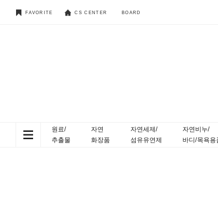
FAVORITE
CS CENTER
BOARD
원료/
자연
자연세제/
자연비누/
추출물
화장품
섬유유연제
바디/목욕용