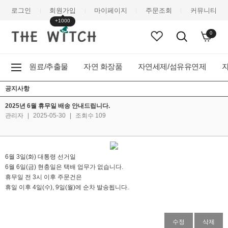
로그인
회원가입
마이페이지
주문조회
커뮤니티
|
|
|
|
+1000
0
원료/추출물
자연 화장품
자연세제/섬유유연제
공지사항
2025년 6월 휴무일 배송 안내드립니다.
관리자
|
2025-05-30
|
조회수 109
6월 3일(화) 대통령 선거일
6월 6일(금) 현충일은 택배 업무가 없습니다.
휴무일 전 3시 이후 주문건은
휴일 이후 4일(수), 9일(월)에 순차 발송됩니다.
수정
삭제