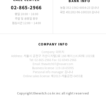
BANK INFO
02-865-2966
농협 352-1562-6004-23 김나나
국민 451202-96-100310 김나나
평일 10:00 ~ 16:00
주말 및 공휴일 휴무
점심시간 12:00 ~ 14:00
COMPANY INFO
Company: 더위치
Address: 서울시 금천구 가산디지털2로 166 에이스K1타워 1015호
Tel: 02-865-2966
Fax: 02-6949-2966
Email: thewitch07@naver.com
Business license: 119-18-65995
Personal info manager: 김나나
Online sales license: 제2013-서울금천-0455호
Copyright.thewitch.co.kr.inc all right reserved