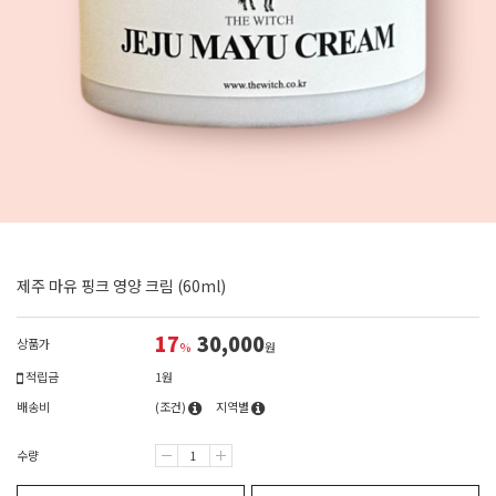
제주 마유 핑크 영양 크림 (60ml)
17
30,000
상품가
%
원
적립금
1원
배송비
(조건)
지역별
수량