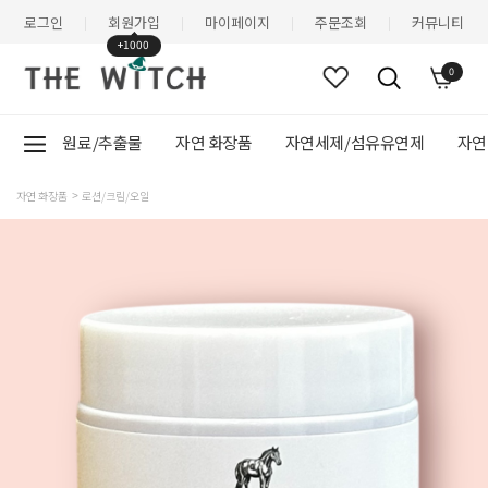
로그인
회원가입
마이페이지
주문조회
커뮤니티
|
|
|
|
+1000
0
원료/추출물
자연 화장품
자연세제/섬유유연제
자연
자연 화장품
로션/크림/오일