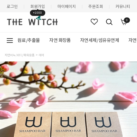
로그인
회원가입
마이페이지
주문조회
커뮤니티
|
|
|
|
+1000
0
원료/추출물
자연 화장품
자연세제/섬유유연제
자연
자연비누/바디/목욕용품
헤어