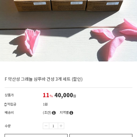
F 약산성 그래뉼 샴푸바 건성 3개 세트 (할인)
11
40,000
상품가
%
원
적립금
1원
배송비
(조건)
지역별
수량