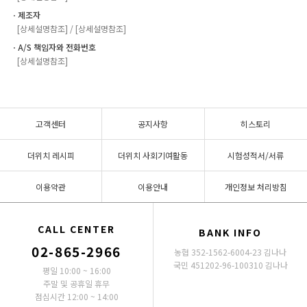
ㆍ제조자
[상세설명참조] / [상세설명참조]
ㆍA/S 책임자와 전화번호
[상세설명참조]
고객센터
공지사항
히스토리
더위치 레시피
더위치 사회기여활동
시험성적서/서류
이용약관
이용안내
개인정보 처리방침
CALL CENTER
BANK INFO
02-865-2966
농협 352-1562-6004-23 김나나
국민 451202-96-100310 김나나
평일 10:00 ~ 16:00
주말 및 공휴일 휴무
점심시간 12:00 ~ 14:00